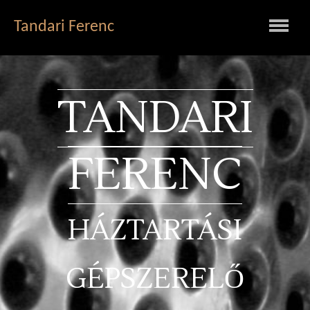
Tandari Ferenc
TANDARI
FERENC
HÁZTARTÁSI
GÉPSZERELŐ