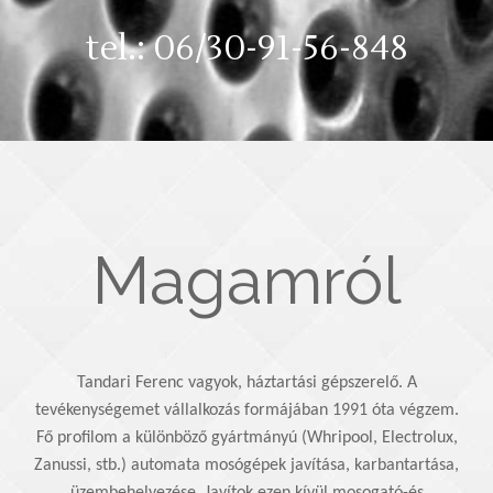
tel.:
06/30-91-56-848
Magamról
Tandari Ferenc vagyok, háztartási gépszerelő. A
tevékenységemet vállalkozás formájában 1991 óta végzem.
Fő profilom a különböző gyártmányú (Whripool, Electrolux,
Zanussi, stb.) automata mosógépek javítása, karbantartása,