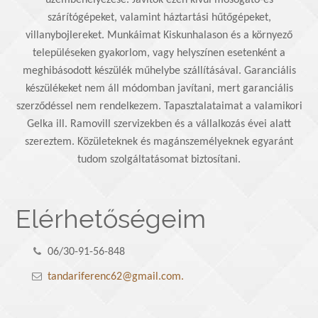
üzembehelyezése. Javítok ezen kívül mosogató-és
szárítógépeket, valamint háztartási hűtőgépeket,
villanybojlereket. Munkáimat Kiskunhalason és a környező
településeken gyakorlom, vagy helyszínen esetenként a
meghibásodott készülék műhelybe szállításával. Garanciális
készülékeket nem áll módomban javítani, mert garanciális
szerződéssel nem rendelkezem. Tapasztalataimat a valamikori
Gelka ill. Ramovill szervizekben és a vállalkozás évei alatt
szereztem. Közületeknek és magánszemélyeknek egyaránt
tudom szolgáltatásomat biztosítani.
Elérhetőségeim
06/30-91-56-848
tandariferenc62@gmail.com.